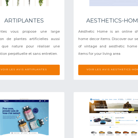
ARTIPLANTES
AESTHETICS-HO
lantes vous propose une large
Aësthetic Home is an online sh
ion de plantes artificielles aussi
home decor items. Discover our se
s que nature pour réaliser une
of vintage and aesthetic home
ion perpétuelle et sans entretien.
items for your living area
VOIR LES AVIS ARTIPLANTES
VOIR LES AVIS AESTHETICS-HO