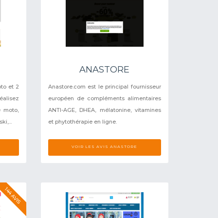
ANASTORE
to et 2
Anastore.com est le principal fournisseur
alisez
européen de compléments alimentaires
e moto,
ANTI-AGE, DHEA, mélatonine, vitamines
i,...
et phytothérapie en ligne.
VOIR LES AVIS ANASTORE
144 AVIS