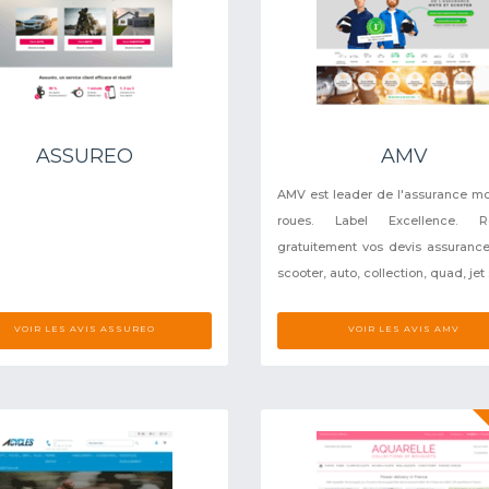
ASSUREO
AMV
AMV est leader de l'assurance mo
roues. Label Excellence. Ré
gratuitement vos devis assuranc
scooter, auto, collection, quad, jet sk
VOIR LES AVIS ASSUREO
VOIR LES AVIS AMV