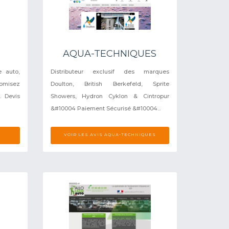
AQUA-TECHNIQUES
e auto,
Distributeur exclusif des marques
nomisez
Doulton, British Berkefeld, Sprite
. Devis
Showers, Hydron Cyklon & Cintropur
&#10004 Paiement Sécurisé &#10004...
VOIR LES AVIS AQUA-TECHNIQUES