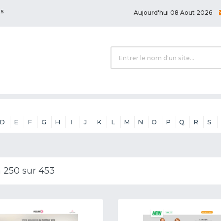
ts
Aujourd'hui 08 Aout 2026
D
E
F
G
H
I
J
K
L
M
N
O
P
Q
R
S
à 250 sur 453