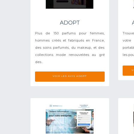
ADOPT
Plus de 150 parfums pour femmes,
Trouv
hommes créés et fabriqués en France,
votre
des soins parfumés, du makeup, et des
portab
collections mode renouvelées au gré
les pou
des...
V
VOIR LES AVIS ADOPT