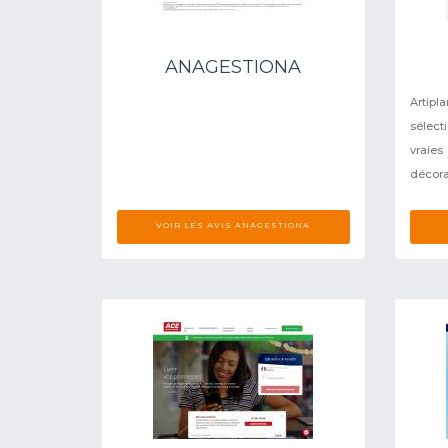
ANAGESTIONA
Artip
sélect
vraie
décorat
VOIR LES AVIS ANAGESTIONA