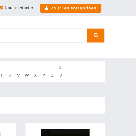
Nous contacter
Pour les entreprises
0-
T
U
V
W
X
Y
Z
9