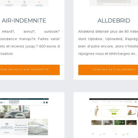
AIR-INDEMNITE
ALLDEBRID
retard?, annul?, surbook?
Alldebrid débride plus de 80 héb
spondance manqu?e Faites valoir
dont Uptobox, Uploaded, Rapidg
oits et recevez jusqu ? 600 euros d
bien d'autre encore, alors n'hésite
isation
rejoignez nous et téléchargez en...
VOIR LES AVIS AIR-INDEMNITE
VOIR LES AVIS ALLDEBRID