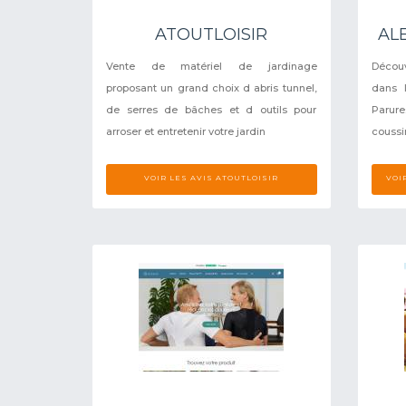
ATOUTLOISIR
AL
Vente de matériel de jardinage
Découv
proposant un grand choix d abris tunnel,
dans l
de serres de bâches et d outils pour
Parure
arroser et entretenir votre jardin
coussin
VOIR LES AVIS ATOUTLOISIR
VOI