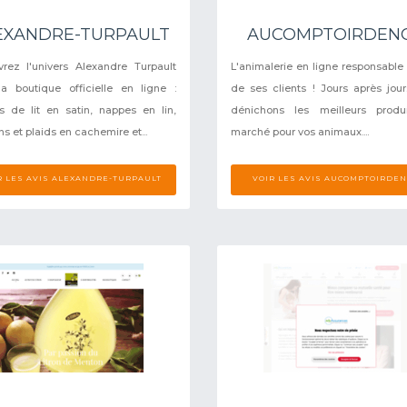
EXANDRE-TURPAULT
AUCOMPTOIRDEN
rez l'univers Alexandre Turpault
L'animalerie en ligne responsable
a boutique officielle en ligne :
de ses clients ! Jours après jou
s de lit en satin, nappes en lin,
dénichons les meilleurs produ
s et plaids en cachemire et...
marché pour vos animaux....
R LES AVIS ALEXANDRE-TURPAULT
VOIR LES AVIS AUCOMPTOIRDE