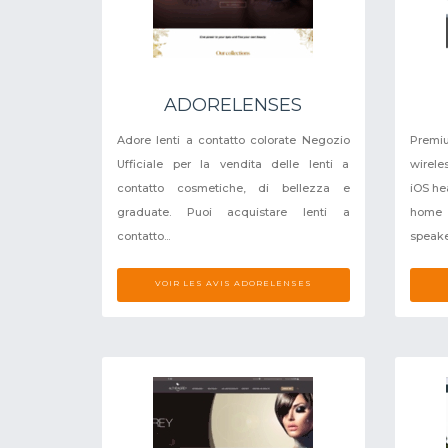
ADORELENSES
Adore lenti a contatto colorate Negozio
Premi
Ufficiale per la vendita delle lenti a
wirele
contatto cosmetiche, di bellezza e
iOS he
graduate. Puoi acquistare lenti a
home
contatto...
speaker
VOIR LES AVIS ADORELENSES