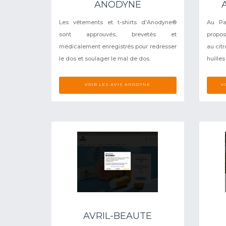
ANODYNE
Les vêtements et t-shirts d'Anodyne®
Au Pa
sont approuvés, brevetés et
propos
médicalement enregistrés pour redresser
au cit
le dos et soulager le mal de dos.
huilles
VOIR LES AVIS ANODYNE
V
AVRIL-BEAUTE