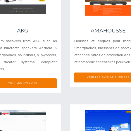
AKG
AMAHOUSSE
um speakers from AKG such as
Housses et coques pour mobi
ss bluetooth speakers, Android &
Smartphones, brassards de sport e
adphones, soundbars, subwoofers,
étanches, vitres de protection des
 theater systems, computer
et nombreux accessoires pour votre.
s,...
VOIR LES AVIS AMAHOUSSE
VOIR LES AVIS AKG