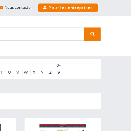
Nous contacter
Pour les entreprises
0-
T
U
V
W
X
Y
Z
9