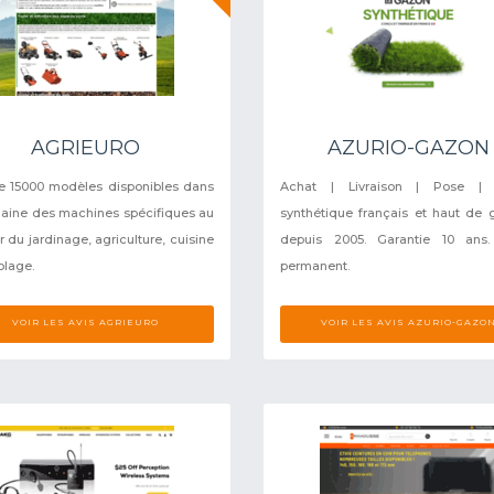
AGRIEURO
AZURIO-GAZON
e 15000 modèles disponibles dans
Achat | Livraison | Pose |
aine des machines spécifiques au
synthétique français et haut d
r du jardinage, agriculture, cuisine
depuis 2005. Garantie 10 ans.
olage.
permanent.
VOIR LES AVIS AGRIEURO
VOIR LES AVIS AZURIO-GAZO