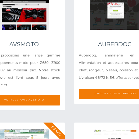
AVSMOTO
AUBERDOG
 proposons une large gamme
Auberdog, animalerie en l
appements moto pour Z650, Z900
Alimentation et accessoires pour
07 au meilleur prix. Notre stock
chat, rongeur, oiseau, poisson et r
vic est livré sous 5 jours avec
Livraison 48/72 h. 5€ offerts sur votr
 et...
VOIR LES AVIS AUBERDOG
VOIR LES AVIS AVSMOTO
513 AVIS