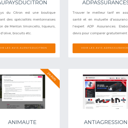
AUPAYSDUCITRON
ADPASSURANCE
ys du Citron est une boutique
Trouver le meilleur tarif en as
ant des spécialités mentonnaises
santé et en mutuelle d'assuran
ron de Menton: limoncello, liqueurs,
l'expert ADP Assurances. Elabo
 d'olive, biscuits etc.
devis pour comparer gratuitement s
OIR LES AVIS AUPAYSDUCITRON
VOIR LES AVIS ADPASSURANC
24 AVIS
ANIMAUTE
ANTIAGRESSION