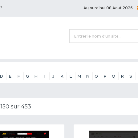
ts
Aujourd'hui 08 Aout 2026
D
E
F
G
H
I
J
K
L
M
N
O
P
Q
R
S
 150 sur 453