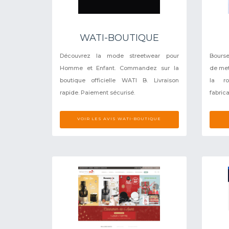
WATI-BOUTIQUE
Découvrez la mode streetwear pour
Bourse
Homme et Enfant. Commandez sur la
de met
boutique officielle WATI B. Livraison
la r
rapide. Paiement sécurisé.
fabrica
VOIR LES AVIS WATI-BOUTIQUE