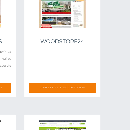
S
WOODSTORE24
vrir sa
 huiles
sserole
CS
VOIR LES AVIS WOODSTORE24