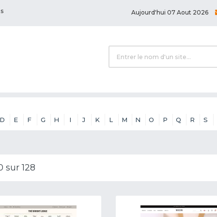
ts
Aujourd'hui 07 Aout 2026
D
E
F
G
H
I
J
K
L
M
N
O
P
Q
R
S
0 sur 128