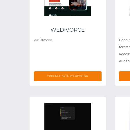
WEDIVORCE
we Divorce
Découv
femm
access
que to
VOIR LES AVIS WEDIVORCE