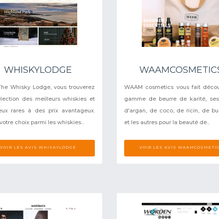
WHISKYLODGE
WAAMCOSMETIC
he Whisky Lodge, vous trouverez
WAAM cosmetics vous fait décou
lection des meilleurs whiskies et
gamme de beurre de karité, ses
ueux rares à des prix avantageux.
d'argan, de coco, de ricin, de bu
votre choix parmi les whiskies...
et les autres pour la beauté de...
VOIR LES AVIS WHISKYLODGE
VOIR LES AVIS WAAMCOSMETI