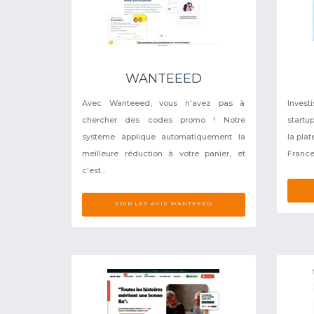
WANTEEED
Avec Wanteeed, vous n'avez pas à
Inves
chercher des codes promo ! Notre
startu
système applique automatiquement la
la pla
meilleure réduction à votre panier, et
France 
c'est...
VOIR LES AVIS WANTEEED