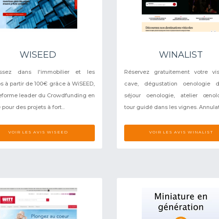
WISEED
WINALIST
tissez dans l'immobilier et les
Réservez gratuitement votre vi
ps à partir de 100€ grâce à WiSEED,
cave, dégustation oenologie d
teforme leader du Crowdfunding en
séjour oenologie, atelier œnol
pour des projets à fort...
tour guidé dans les vignes. Annulati
VOIR LES AVIS WISEED
VOIR LES AVIS WINALIST