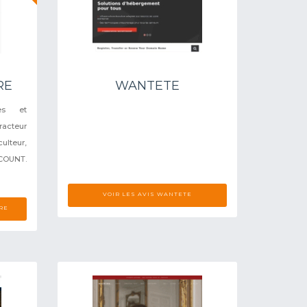
RE
WANTETE
es et
acteur
lteur,
COUNT.
VOIR LES AVIS WANTETE
RE