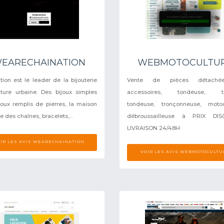
EARECHAINATION
WEBMOTOCULTU
tion est le leader de la bijouterie
Vente de pièces détaché
ture urbaine. Des bijoux simples
accessoires, tondeuse, tr
joux remplis de pierres, la maison
tondeuse, tronçonneuse, motocu
 des chaînes, bracelets,...
débroussailleuse à PRIX DIS
LIVRAISON 24/48H
IR LES AVIS WEARECHAINATION
VOIR LES AVIS WEBMOTOCULTU