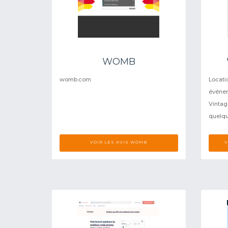
WOMB
womb.com
Locati
événem
Vintag
quelqu
VOIR LES AVIS WOMB
V