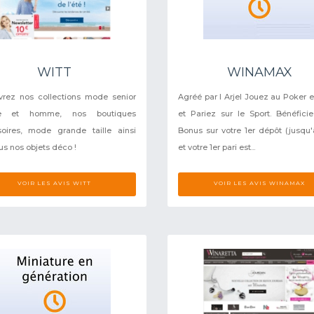
WITT
WINAMAX
rez nos collections mode senior
Agréé par l Arjel Jouez au Poker e
e et homme, nos boutiques
et Pariez sur le Sport. Bénéfici
oires, mode grande taille ainsi
Bonus sur votre 1er dépôt (jusqu'
us nos objets déco !
et votre 1er pari est...
VOIR LES AVIS WITT
VOIR LES AVIS WINAMAX