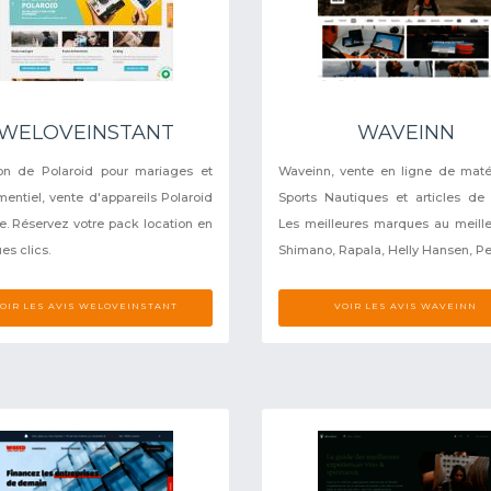
WELOVEINSTANT
WAVEINN
on de Polaroid pour mariages et
Waveinn, vente en ligne de maté
entiel, vente d'appareils Polaroid
Sports Nautiques et articles de
e. Réservez votre pack location en
Les meilleures marques au meilleu
es clics.
Shimano, Rapala, Helly Hansen, Pe
OIR LES AVIS WELOVEINSTANT
VOIR LES AVIS WAVEINN