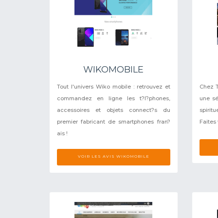
WIKOMOBILE
Tout l'univers Wiko mobile : retrouvez et
Chez T
commandez en ligne les t?l?phones,
une sé
accessoires et objets connect?s du
spirit
premier fabricant de smartphones fran?
Faites 
ais !
VOIR LES AVIS WIKOMOBILE