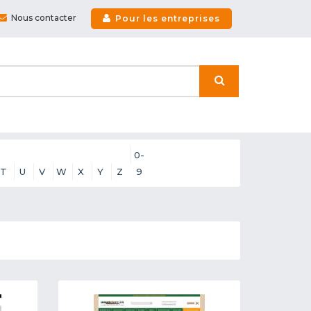
Nous contacter
Pour les entreprises
0-
T
U
V
W
X
Y
Z
9