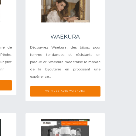
WAEKURA
riel de
Découvrez Waekura, des bijoux pour
 Pêche.
femme tendances et résistants en
r prix:
plaqué or. Waekura modernise le monde
nn.
de la bijouterie en proposant une
expérience...
VOIR LES AVIS WAEKURA