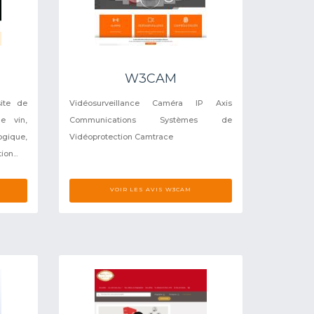
W3CAM
site de
Vidéosurveillance Caméra IP Axis
e vin,
Communications Systèmes de
ogique,
Vidéoprotection Camtrace
on...
VOIR LES AVIS W3CAM