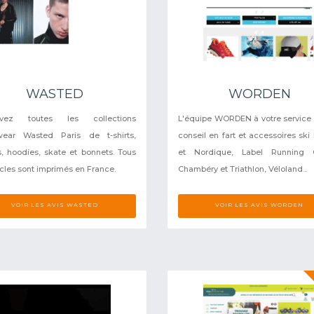
WASTED
WORDEN
uvez toutes les collections
L'équipe WORDEN à votre service 
twear Wasted Paris de t-shirts,
conseil en fart et accessoires ski
, hoodies, skate et bonnets. Tous
et Nordique, Label Running C
icles sont imprimés en France.
Chambéry et Triathlon, Véloland...
VOIR LES AVIS WASTED
VOIR LES AVIS WORDEN