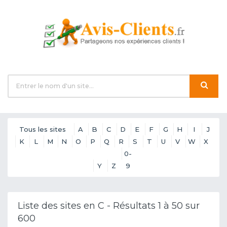
Tous les sites
A
B
C
D
E
F
G
H
I
J
K
L
M
N
O
P
Q
R
S
T
U
V
W
X
0-
Y
Z
9
Liste des sites en C - Résultats 1 à 50 sur
600