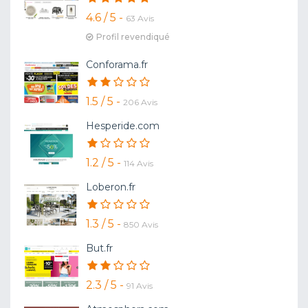
4.6 / 5 -
63 Avis
Profil revendiqué
Conforama.fr
1.5 / 5 -
206 Avis
Hesperide.com
1.2 / 5 -
114 Avis
Loberon.fr
1.3 / 5 -
850 Avis
But.fr
2.3 / 5 -
91 Avis