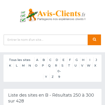
Tous les sites
A
B
C
D
E
F
G
H
I
J
K
L
M
N
O
P
Q
R
S
T
U
V
W
X
0-
Y
Z
9
Liste des sites en B - Résultats 250 à 300
sur 428