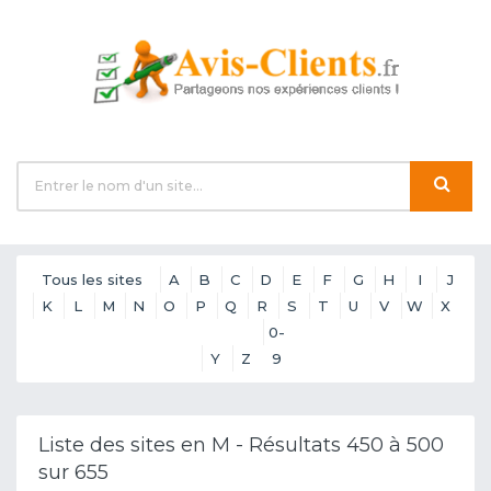
Tous les sites
A
B
C
D
E
F
G
H
I
J
K
L
M
N
O
P
Q
R
S
T
U
V
W
X
0-
Y
Z
9
Liste des sites en M - Résultats 450 à 500
sur 655