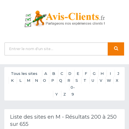
Tous les sites
A
B
C
D
E
F
G
H
I
J
K
L
M
N
O
P
Q
R
S
T
U
V
W
X
0-
Y
Z
9
Liste des sites en M - Résultats 200 à 250
sur 655