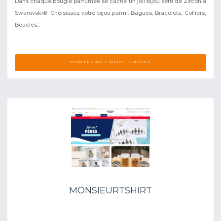
Dans chaque bougie parfumée se cache un joli bijou serti de Zirconia
Swarovski®. Choisissez votre bijou parmi: Bagues, Bracelets, Colliers,
Boucles...
VOIR LES AVIS MYJOLIECANDLE
MONSIEURTSHIRT