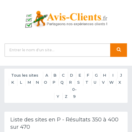
Tous les sites
A
B
C
D
E
F
G
H
I
J
K
L
M
N
O
P
Q
R
S
T
U
V
W
X
0-
Y
Z
9
Liste des sites en P - Résultats 350 à 400
sur 470