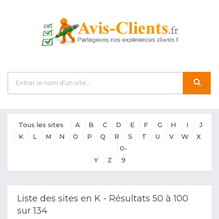
Tous les sites
A
B
C
D
E
F
G
H
I
J
K
L
M
N
O
P
Q
R
S
T
U
V
W
X
0-
Y
Z
9
Liste des sites en K - Résultats 50 à 100
sur 134