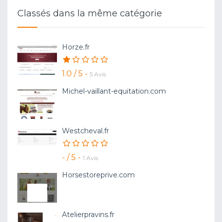
Classés dans la même catégorie
Horze.fr
1.0 / 5 -
5 Avis
Michel-vaillant-equitation.com
Westcheval.fr
- / 5 -
1 Avis
Horsestoreprive.com
Atelierpravins.fr