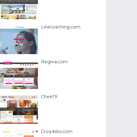
Linecoaching.com
Regivia.com
Cheef.fr
Croq-kilos.com