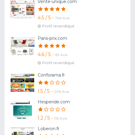
Vente-unique.com
4.5 / 5 -
746 Avis
Profil revendiqué
Paris-prix.com
4.6 / 5 -
63 Avis
Profil revendiqué
Conforama.fr
1.5 / 5 -
206 Avis
Hesperide.com
1.2 / 5 -
113 Avis
Loberon.fr