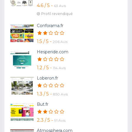
4.6 / 5 -
63 Avis
Profil revendiqué
Conforama.fr
1.5 / 5 -
206 Avis
Hesperide.com
1.2 / 5 -
114 Avis
Loberon.fr
1.3 / 5 -
850 Avis
But.fr
2.3 / 5 -
91 Avis
Atmosphera.com