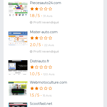
Piecesauto24.com
1.8 / 5 -
31 Avis
Profil revendiqué
Mister-auto.com
2.0 / 5 -
22 Avis
Profil revendiqué
Distriauto.fr
1.0 / 5 -
120 Avis
Webmotoculture.com
1.5 / 5 -
15 Avis
Scootfast.net