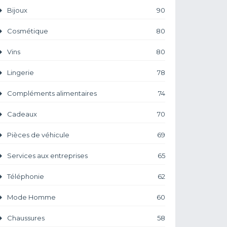
Bijoux
90
Cosmétique
80
Vins
80
Lingerie
78
Compléments alimentaires
74
Cadeaux
70
Pièces de véhicule
69
Services aux entreprises
65
Téléphonie
62
Mode Homme
60
Chaussures
58