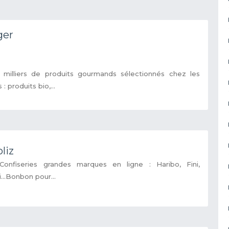
ger
 milliers de produits gourmands sélectionnés chez les
: produits bio,...
liz
onfiseries grandes marques en ligne : Haribo, Fini,
li…Bonbon pour...