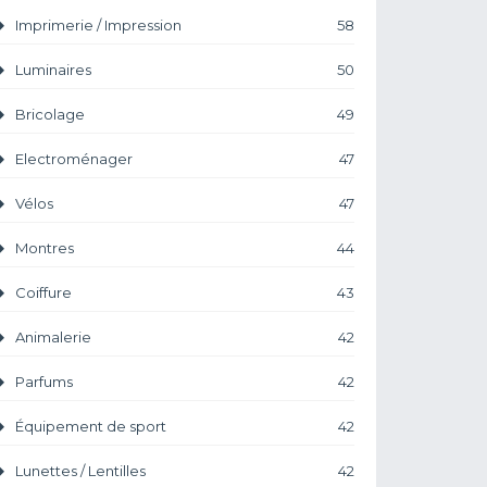
Imprimerie / Impression
58
Luminaires
50
Bricolage
49
Electroménager
47
Vélos
47
Montres
44
Coiffure
43
Animalerie
42
Parfums
42
Équipement de sport
42
Lunettes / Lentilles
42