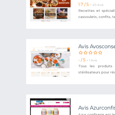
1.7 / 5 -
20 Avis
Recettes et spécial
cassoulets, confits, te
Avis Avoscons
- / 5 -
1 Avis
Tous les produits 
stérilisateurs pour ré
Avis Azurconfi
Azur confiserie est l