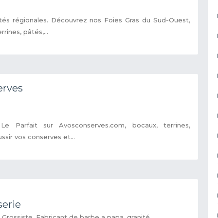
ités régionales. Découvrez nos Foies Gras du Sud-Ouest,
rrines, pâtés,...
erves
Le Parfait sur Avosconserves.com, bocaux, terrines,
ussir vos conserves et...
serie
e Grossiste, Fabricant de barbe a papa, granité