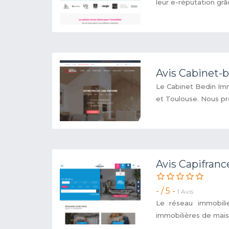
leur e-réputation grâc
Avis Cabinet-
Le Cabinet Bedin Imm
et Toulouse. Nous pro
Avis Capifranc
- / 5 -
1 Avis
Le réseau immobil
immobilières de maiso