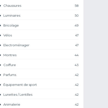
Chaussures
58
Luminaires
50
Bricolage
49
Vélos
47
Electroménager
47
Montres
44
Coiffure
43
Parfums
42
Équipement de sport
42
Lunettes / Lentilles
42
Animalerie
42