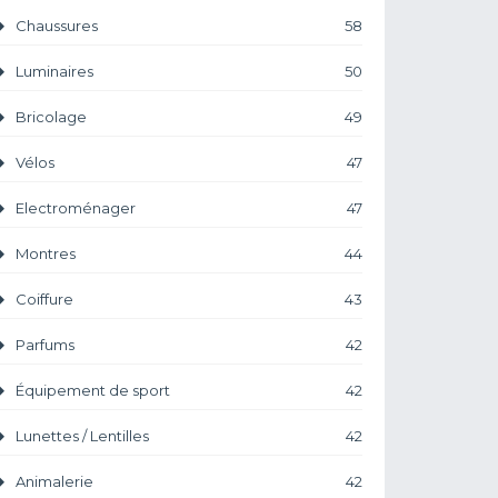
Chaussures
58
Luminaires
50
Bricolage
49
Vélos
47
Electroménager
47
Montres
44
Coiffure
43
Parfums
42
Équipement de sport
42
Lunettes / Lentilles
42
Animalerie
42