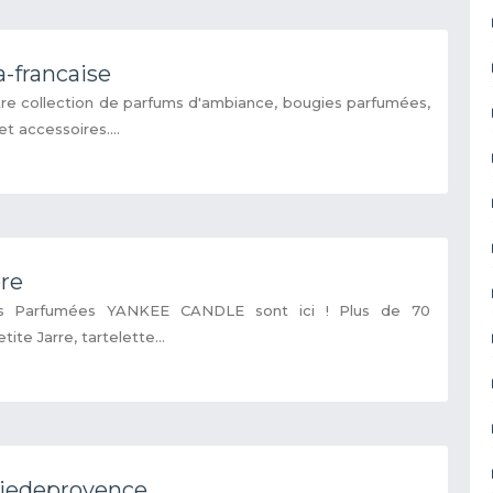
a-francaise
re collection de parfums d'ambiance, bougies parfumées,
t accessoires....
ore
s Parfumées YANKEE CANDLE sont ici ! Plus de 70
ite Jarre, tartelette...
iedeprovence