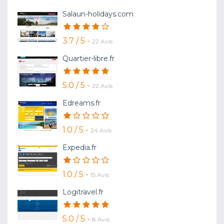
Salaun-holidays.com
3.7 / 5 -
22 Avis
Quartier-libre.fr
5.0 / 5 -
22 Avis
Edreams.fr
1.0 / 5 -
24 Avis
Expedia.fr
1.0 / 5 -
15 Avis
Logitravel.fr
5.0 / 5 -
8 Avis