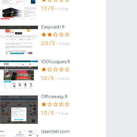
1.0 / 5 -
3 Avis
Easycash.fr
2.0 / 5 -
5 Avis
1001coques.fr
1.0 / 5 -
4 Avis
Officeeasy.fr
1.0 / 5 -
7 Avis
Issentiel.com