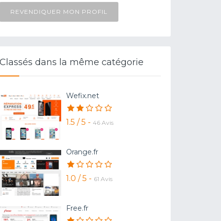
REVENDIQUER MON PROFIL
Classés dans la même catégorie
Wefix.net
1.5 / 5 -
46 Avis
Orange.fr
1.0 / 5 -
61 Avis
Free.fr