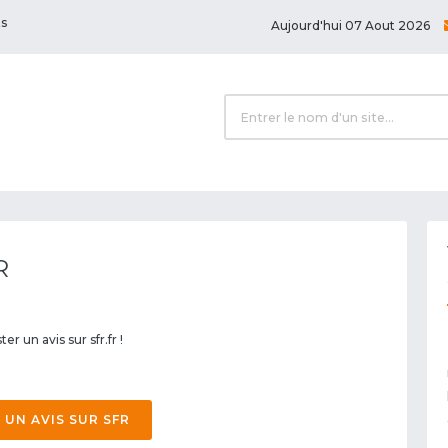
ts
Aujourd'hui 07 Aout 2026
R
r un avis sur sfr.fr !
 UN AVIS SUR SFR