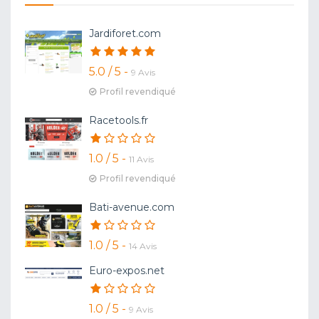
Jardiforet.com
5.0 / 5 -
9 Avis
Profil revendiqué
Racetools.fr
1.0 / 5 -
11 Avis
Profil revendiqué
Bati-avenue.com
1.0 / 5 -
14 Avis
Euro-expos.net
1.0 / 5 -
9 Avis