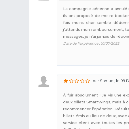
La compagnie aérienne a annulé m
ils ont proposé de me re booker 
fois moins cher semble dédomma
j'attends mon remboursement, toujo
messages, je n'ai jamais de répon
Date de l'expérience : 10/07/2025
par Samuel, le 09 D
À fuir absolument ! Je vis une e
deux billets SmartWings, mais à c
recommencer l’opération. Résulta
billets émis au lieu de deux, ave
service client avec toutes les pr