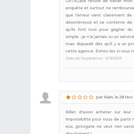
GoToGate refuse de traiter mon 
enquête et surtout ne rembourse r
que l’erreur vient clairement de 
désintéressé et se contente de r
qu’ils font tout pour gagner d
simple : je n’ai jamais vu un serv
mais disparaît dès qu’il y a un 
cette agence. Évitez-les si vous 
Date de l'expérience : 12/11/2025
par Alain, le 28 Nov.
Billet d'avion acheter sur leur
Impossibilité pour nous de partir
eux, gotogate ne veut rien savo
absolument !