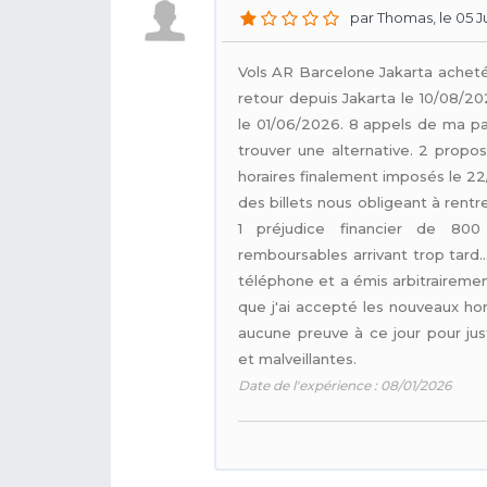
par Thomas, le 05 Ju
Vols AR Barcelone Jakarta acheté
retour depuis Jakarta le 10/08/20
le 01/06/2026. 8 appels de ma p
trouver une alternative. 2 propo
horaires finalement imposés le 
des billets nous obligeant à rentr
1 préjudice financier de 80
remboursables arrivant trop tar
téléphone et a émis arbitraireme
que j'ai accepté les nouveaux horai
aucune preuve à ce jour pour just
et malveillantes.
Date de l'expérience : 08/01/2026