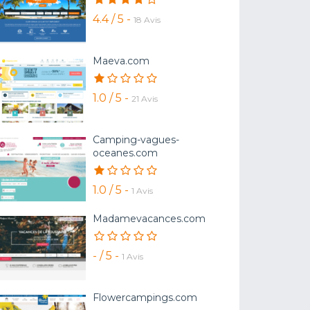
4.4 / 5 -
18 Avis
Maeva.com
1.0 / 5 -
21 Avis
Camping-vagues-
oceanes.com
1.0 / 5 -
1 Avis
Madamevacances.com
- / 5 -
1 Avis
Flowercampings.com