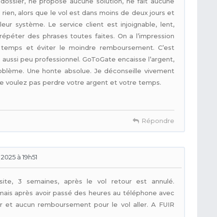
dossier, ne propose aucune solution, ne fait aucune
ien, alors que le vol est dans moins de deux jours et
leur système. Le service client est injoignable, lent,
épéter des phrases toutes faites. On a l’impression
u temps et éviter le moindre remboursement. C’est
ice aussi peu professionnel. GoToGate encaisse l’argent,
problème. Une honte absolue. Je déconseille vivement
ne voulez pas perdre votre argent et votre temps.
Répondre
 2025 à 19h51
 site, 3 semaines, après le vol retour est annulé.
 mais après avoir passé des heures au téléphone avec
ir et aucun remboursement pour le vol aller. A FUIR