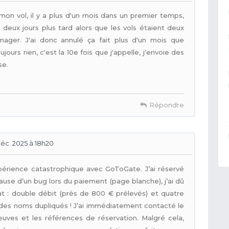
on vol, il y a plus d'un mois dans un premier temps,
deux jours plus tard alors que les vols étaient deux
ger. J'ai donc annulé ça fait plus d'un mois que
urs rien, c'est la 10e fois que j'appelle, j'envoie des
se.
Répondre
éc. 2025 à 18h20
xpérience catastrophique avec GoToGate. J’ai réservé
ause d’un bug lors du paiement (page blanche), j’ai dû
t : double débit (près de 800 € prélevés) et quatre
c des noms dupliqués ! J’ai immédiatement contacté le
euves et les références de réservation. Malgré cela,