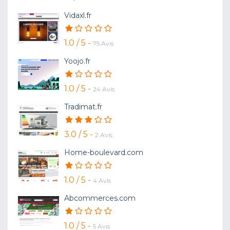
Vidaxl.fr
1.0 / 5 -
75 Avis
Yoojo.fr
1.0 / 5 -
24 Avis
Tradimat.fr
3.0 / 5 -
2 Avis
Home-boulevard.com
1.0 / 5 -
4 Avis
Abcommerces.com
1.0 / 5 -
5 Avis