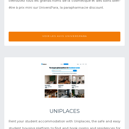
Retrouvez tous les grands noms de la cosmétique et des soins bien-
être à prix mini sur UniversPara, la parapharmacie discount.
VOIR LES AVIS UNIVERSPARA
UNIPLACES
Rent your student accommodation with Uniplaces, the safe and easy
student housing platform to find and book rooms and residences for