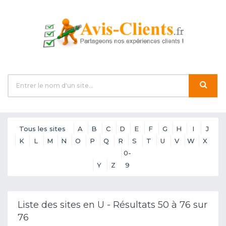
Tous les sites
A
B
C
D
E
F
G
H
I
J
K
L
M
N
O
P
Q
R
S
T
U
V
W
X
0-
Y
Z
9
Liste des sites en U - Résultats 50 à 76 sur
76