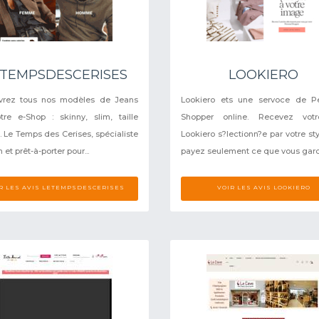
ETEMPSDESCERISES
LOOKIERO
vrez tous nos modèles de Jeans
Lookiero ets une servoce de Pe
tre e-Shop : skinny, slim, taille
Shopper online. Recevez vot
 Le Temps des Cerises, spécialiste
Lookiero s?lectionn?e par votre sty
 et prêt-à-porter pour...
payez seulement ce que vous gar
R LES AVIS LETEMPSDESCERISES
VOIR LES AVIS LOOKIERO