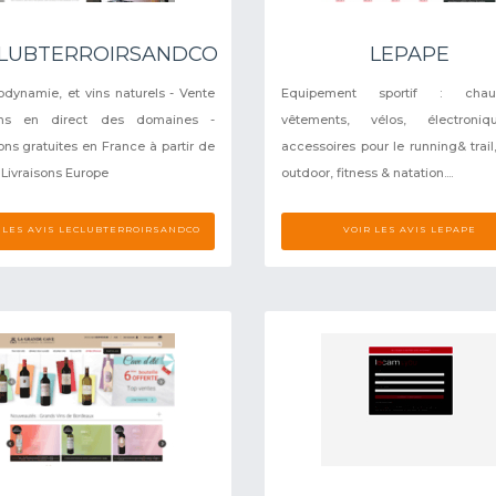
LUBTERROIRSANDCO
LEPAPE
iodynamie, et vins naturels - Vente
Equipement sportif : chaus
ns en direct des domaines -
vêtements, vélos, électroni
sons gratuites en France à partir de
accessoires pour le running& trail,
 Livraisons Europe
outdoor, fitness & natation....
 LES AVIS LECLUBTERROIRSANDCO
VOIR LES AVIS LEPAPE