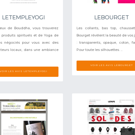
LETEMPLEYOGI
LEBOURGET
eux de Bouddha, vous trouverez
Les collants, bas top, chausse
s produits spirituels et de Yoga de
Bourget révèlent la beauté de vos
tés négociés pour vous avec des
: transparents, opaque, coton, fan
teurs locaux, dans une ambiance
Pour toute les silhouettes. ...
VOIR LES AVIS LEBOURGET
VOIR LES AVIS LETEMPLEYOGI