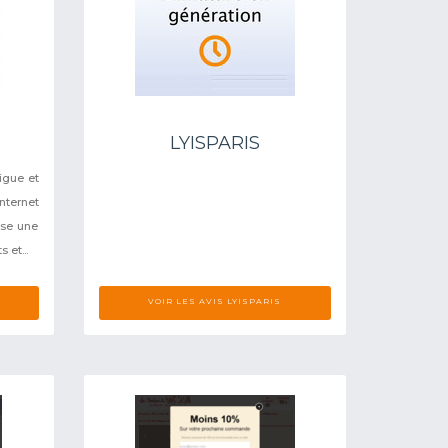
LYISPARIS
igue et
ternet
ose une
 et...
VOIR LES AVIS LYISPARIS