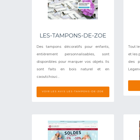
LES-TAMPONS-DE-ZOE
Des tampons décoratifs pour enfants,
Tout l
entièrement personnalisables, sont
et les 
disponibles pour marquer vos objets. Ils
des p
sont faits en bois naturel et en
Legend'
caoutchouc...
VOIR LES AVIS LES-TAMPONS-DE-ZOE