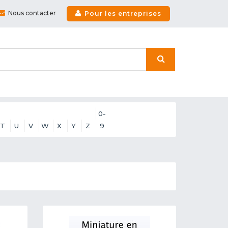
Nous contacter
Pour les entreprises
0-
T
U
V
W
X
Y
Z
9