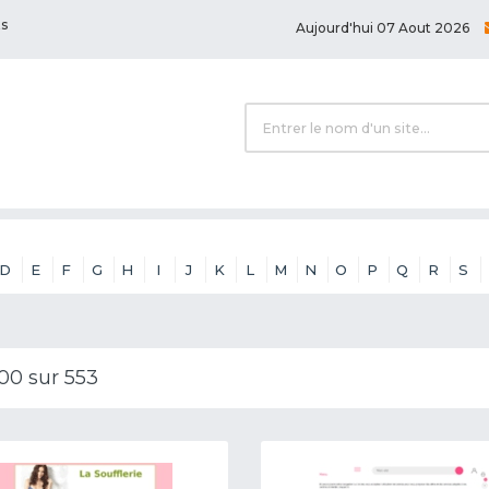
ts
Aujourd'hui 07 Aout 2026
D
E
F
G
H
I
J
K
L
M
N
O
P
Q
R
S
100 sur 553