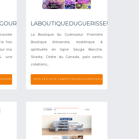
RSGOURMANDS
LABOUTIQUEDUGUERISSEUR
aviste
La Boutique du Guérisseur. Première
la fois
Boutique Artisanale, ésotérique &
sur ma
spirituelle en ligne. Sauge Banche,
4, une
Shasta, Cèdre du Canada, palo santo,
créations,...
IRSGOURMANDS
VOIR LES AVIS LABOUTIQUEDUGUERISSEUR