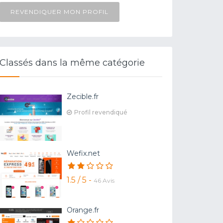
REVENDIQUER MON PROFIL
Classés dans la même catégorie
Zecible.fr
Profil revendiqué
Wefix.net
1.5 / 5 -
46 Avis
Orange.fr