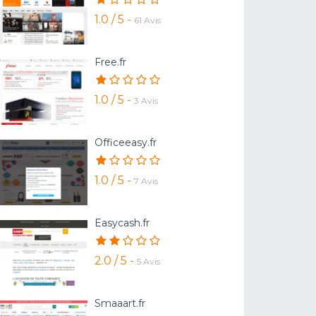
1.0 / 5 -
61 Avis
Free.fr
1.0 / 5 -
3 Avis
Officeeasy.fr
1.0 / 5 -
7 Avis
Easycash.fr
2.0 / 5 -
5 Avis
Smaaart.fr