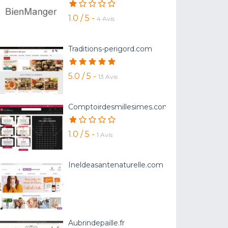
1.0 / 5 -
4 Avis
Traditions-perigord.com
5.0 / 5 -
13 Avis
Comptoirdesmillesimes.com
1.0 / 5 -
1 Avis
Ineldeasantenaturelle.com
Aubrindepaille.fr