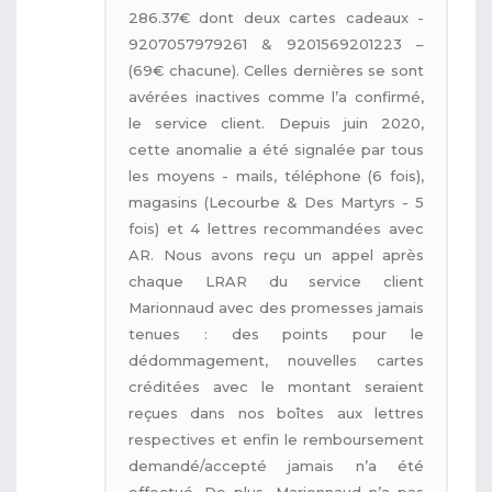
286.37€ dont deux cartes cadeaux -
9207057979261 & 9201569201223 –
(69€ chacune). Celles dernières se sont
avérées inactives comme l’a confirmé,
le service client. Depuis juin 2020,
cette anomalie a été signalée par tous
les moyens - mails, téléphone (6 fois),
magasins (Lecourbe & Des Martyrs - 5
fois) et 4 lettres recommandées avec
AR. Nous avons reçu un appel après
chaque LRAR du service client
Marionnaud avec des promesses jamais
tenues : des points pour le
dédommagement, nouvelles cartes
créditées avec le montant seraient
reçues dans nos boîtes aux lettres
respectives et enfin le remboursement
demandé/accepté jamais n’a été
effectué. De plus, Marionnaud n’a pas