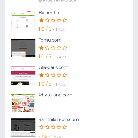
Profil revendiqué
Biorient.fr
1.0 / 5 -
1 Avis
Temu.com
1.0 / 5 -
3 Avis
Glia-paris.com
1.0 / 5 -
1 Avis
Phyto-one.com
Sainthilairebio.com
- / 5 -
1 Avis