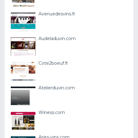
Avenuedesvins.fr
Audeladuvin.com
Cote2boeuf.fr
Atelierduvin.com
Winess.com
Aries-vins.com