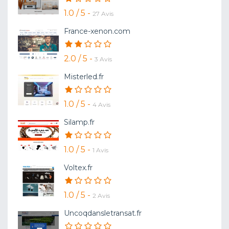
1.0 / 5 -
27 Avis
France-xenon.com
2.0 / 5 -
3 Avis
Misterled.fr
1.0 / 5 -
4 Avis
Silamp.fr
1.0 / 5 -
1 Avis
Voltex.fr
1.0 / 5 -
2 Avis
Uncoqdansletransat.fr