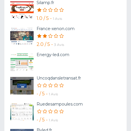
Silamp.fr
1.0 / 5 -
1 Avis
France-xenon.com
2.0 / 5 -
3 Avis
Energy-led.com
Uncoqdansletransat.fr
- / 5 -
1 Avis
Ruedesampoules.com
- / 5 -
1 Avis
Byled.fr