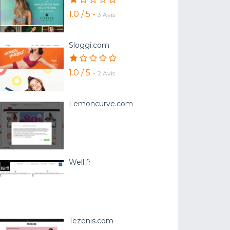
1.0 / 5 -
3 Avis
Sloggi.com
1.0 / 5 -
2 Avis
Lemoncurve.com
Well.fr
Tezenis.com