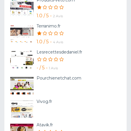
1.0 / 5 -
2 Avis
Terranimo.fr
1.0 / 5 -
4 Avis
Lesrecettesdedaniel.fr
- / 5 -
1 Avis
Pourchienetchat.com
Vivog.fr
Atavik.fr