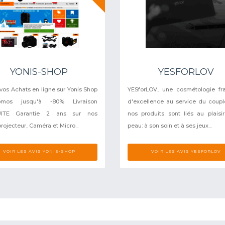
YONIS-SHOP
YESFORLOV
 vos Achats en ligne sur Yonis Shop
YESforLOV, une cosmétologie fr
mos jusqu'à -80% Livraison
d'excellence au service du coupl
ITE Garantie 2 ans sur nos
nos produits sont liés au plaisi
rojecteur, Caméra et Micro...
peau: à son soin et à ses jeux...
VOIR LES AVIS YONIS-SHOP
VOIR LES AVIS YESFORLOV