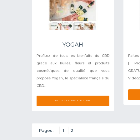
YOGAH
Profitez de tous les bienfaits du CBD
Faites
grâce aux huiles, fleurs et produits
| Pro
cosmétiques de qualité que vous
GRATU
propose Yogah, le spécialiste français du
Vidéop
CBD...
VOIR LES AVIS YOGAH
Pages :
1
2