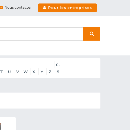
Nous contacter
Pour les entreprises
0-
T
U
V
W
X
Y
Z
9