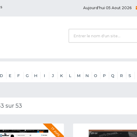
ts
Aujourd'hui 05 Aout 2026
D
E
F
G
H
I
J
K
L
M
N
O
P
Q
R
S
53 sur 53
17 AVIS