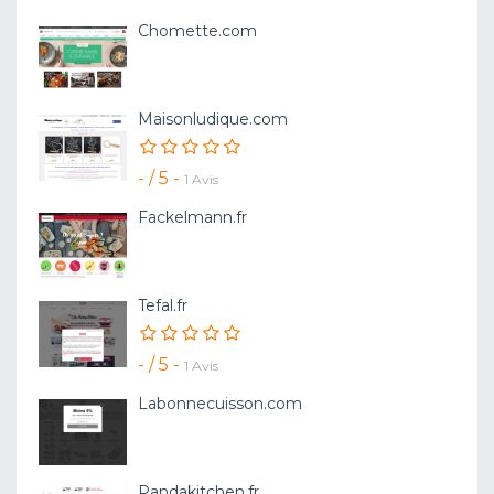
Chomette.com
Maisonludique.com
- / 5 -
1 Avis
Fackelmann.fr
Tefal.fr
- / 5 -
1 Avis
Labonnecuisson.com
Pandakitchen.fr