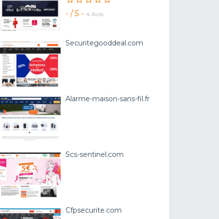
- / 5 -
4 Avis
Securitegooddeal.com
Alarme-maison-sans-fil.fr
Scs-sentinel.com
Cfpsecurite.com