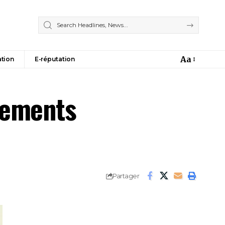
Aa
tion
E-réputation
nnements
Partager