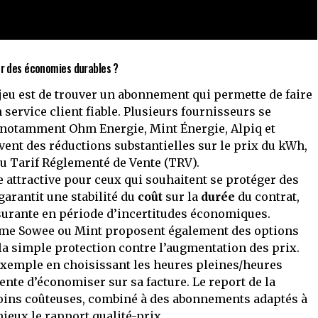
er des économies durables ?
jeu est de trouver un abonnement qui permette de faire
service client fiable. Plusieurs fournisseurs se
s, notamment Ohm Energie, Mint Énergie, Alpiq et
vent des réductions substantielles sur le prix du kWh,
 au Tarif Réglementé de Vente (TRV).
ve attractive pour ceux qui souhaitent se protéger des
garantit une stabilité du
coût
sur la
durée
du contrat,
ssurante en période d’incertitudes économiques.
mme Sowee ou Mint proposent également des options
 la simple protection contre l’augmentation des prix.
r exemple en choisissant les heures pleines/heures
ente d’économiser sur sa facture. Le report de la
ins coûteuses, combiné à des abonnements adaptés à
ieux le rapport qualité-prix.