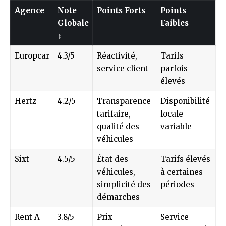
Agence
Note
Points Forts
Points
Globale
Faibles
↕
Europcar
4.3/5
Réactivité,
Tarifs
service client
parfois
élevés
Hertz
4.2/5
Transparence
Disponibilité
tarifaire,
locale
qualité des
variable
véhicules
Sixt
4.5/5
État des
Tarifs élevés
véhicules,
à certaines
simplicité des
périodes
démarches
Rent A
3.8/5
Prix
Service