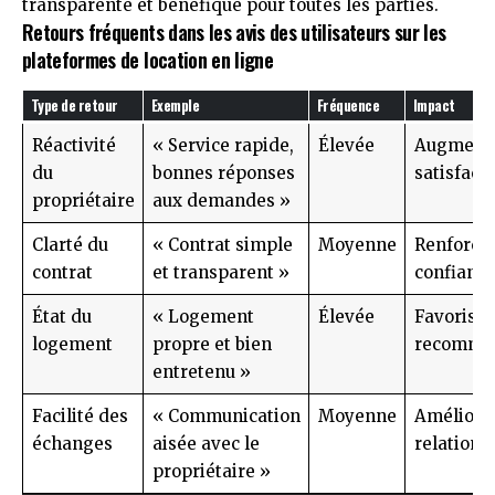
transparente et bénéfique pour toutes les parties.
Retours fréquents dans les avis des utilisateurs sur les
plateformes de location en ligne
Type de retour
Exemple
Fréquence
Impact
Réactivité
« Service rapide,
Élevée
Augmente
du
bonnes réponses
satisfact
propriétaire
aux demandes »
Clarté du
« Contrat simple
Moyenne
Renforce 
contrat
et transparent »
confianc
État du
« Logement
Élevée
Favorise 
logement
propre et bien
recomma
entretenu »
Facilité des
« Communication
Moyenne
Améliore 
échanges
aisée avec le
relation
propriétaire »