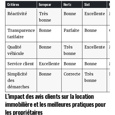
Critères
Europcar
Hertz
Sixt
Rent
Réactivité
Très
Bonne
Excellente
Mo
bonne
Transparence
Bonne
Parfaite
Bonne
Co
tarifaire
Qualité
Bonne
Très
Excellente
Mo
véhicule
bonne
Service client
Excellente
Bonne
Bonne
Mo
Simplicité
Bonne
Correcte
Très
Bo
des
bonne
démarches
L’impact des avis clients sur la location
immobilière et les meilleures pratiques pour
les propriétaires