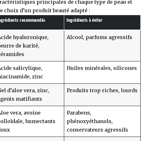
aractéristiques principales de chaque type de peau et
 choix d’un produit beauté adapté :
ngrédients recommandés
Ingrédients à éviter
Acide hyaluronique,
Alcool, parfums agressifs
beurre de karité,
céramides
Acide salicylique,
Huiles minérales, silicones
niacinamide, zinc
el d’aloe vera, zinc,
Produits trop riches, lourds
agents matifiants
Aloe vera, avoine
Parabens,
colloïdale, humectants
phénoxyéthanols,
doux
conservateurs agressifs