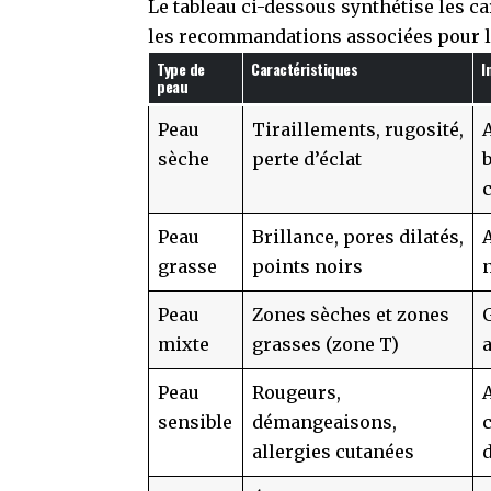
Le tableau ci-dessous synthétise les c
les recommandations associées pour le
Type de
Caractéristiques
I
peau
Peau
Tiraillements, rugosité,
sèche
perte d’éclat
Peau
Brillance, pores dilatés,
grasse
points noirs
Peau
Zones sèches et zones
G
mixte
grasses (zone T)
Peau
Rougeurs,
sensible
démangeaisons,
allergies cutanées