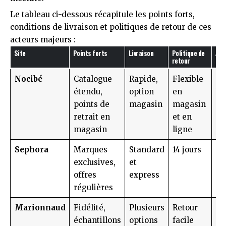
Le tableau ci-dessous récapitule les points forts,
conditions de livraison et politiques de retour de ces
acteurs majeurs :
Site
Points forts
Livraison
Politique de
Acc
retour
Nocibé
Catalogue
Rapide,
Flexible
Fr
étendu,
option
en
bo
points de
magasin
magasin
ph
retrait en
et en
magasin
ligne
Sephora
Marques
Standard
14 jours
In
exclusives,
et
offres
express
régulières
Marionnaud
Fidélité,
Plusieurs
Retour
Fr
échantillons
options
facile
in