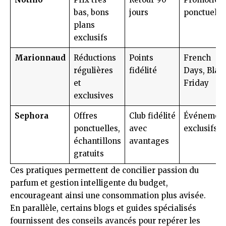
bas, bons
jours
ponctuelle
plans
exclusifs
Marionnaud
Réductions
Points
French
régulières
fidélité
Days, Blac
et
Friday
exclusives
Sephora
Offres
Club fidélité
Événemen
ponctuelles,
avec
exclusifs
échantillons
avantages
gratuits
Ces pratiques permettent de concilier passion du
parfum et gestion intelligente du budget,
encourageant ainsi une consommation plus avisée.
En parallèle, certains blogs et guides spécialisés
fournissent des conseils avancés pour repérer les