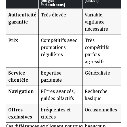
(Douglas,
(Amazon)
Parfumdreams)
Authenticité
Très élevée
Variable,
garantie
vigilance
nécessaire
Prix
Compétitifs avec
Très
promotions
compétitifs,
régulières
parfois
agressifs
Service
Expertise
Généraliste
clientèle
parfumée
Navigation
Filtres avancés,
Recherche
guides olfactifs
basique
Offres
Fréquentes et
Occasionnelles
exclusives
ciblées
Ces différences expliquent pourquoi beaucoup