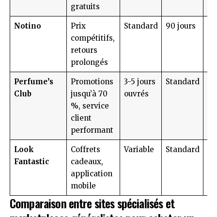
gratuits
Notino
Prix
Standard
90 jours
Un
compétitifs,
li
retours
prolongés
Perfume’s
Promotions
3-5 jours
Standard
Un
Club
jusqu’à 70
ouvrés
li
%, service
client
performant
Look
Coffrets
Variable
Standard
Eu
Fantastic
cadeaux,
pr
application
mobile
Comparaison entre sites spécialisés et