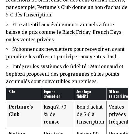
par exemple, Perfume’s Club donne un bon d’achat de
5 € dès l’inscription.
Être attentif aux événements annuels à forte
baisse de prix comme le Black Friday, French Days,
ou les ventes privées.
S’abonner aux newsletters pour recevoir en avant-
première les offres et participer aux ventes flash.
Intégrer les systèmes de fidélité : Marionnaud et
Sephora proposent des programmes où les points
accumulés sont convertibles en remises.
Site
Type de
Avantage
Offres
promotion
fidélité
saisonnières
Perfume’s
Jusqu’à 70
Bon d’achat
Ventes
Club
% de
de 5 € à
privées
remise
l’inscription
fréquentes
Notino
Prix très
Retour 90
Promotion