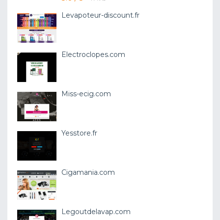
Levapoteur-discount.fr
Electroclopes.com
Miss-ecig.com
Yesstore.fr
Cigamania.com
Legoutdelavap.com