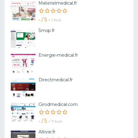
Materielmedical.fr
- / 5 -
1 Avis
Smsp.fr
Energie-medical.fr
Directmedical.fr
Girodmedical.com
- / 5 -
7 Avis
Altivie.fr