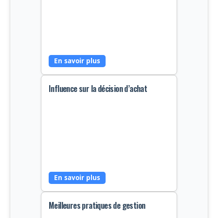
Un grand nombre d'avis positifs
rassure le consommateur, réduisant
son anxiété à l'achat et renforçant
sa confiance envers la marque.
En savoir plus
Influence sur la décision d’achat
Plus de 70% des acheteurs
consultent les avis avant de finaliser
leur décision, les avis clients jouent
un rôle clé dans le tunnel d’achat.
En savoir plus
Meilleures pratiques de gestion