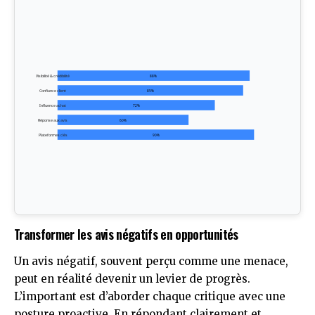
Visibilité & crédibilité
88%
Confiance client
85%
Influence achat
72%
Réponse aux avis
60%
Plateformes clés
90%
Transformer les avis négatifs en opportunités
Un avis négatif, souvent perçu comme une menace,
peut en réalité devenir un levier de progrès.
L’important est d’aborder chaque critique avec une
posture proactive. En répondant clairement et