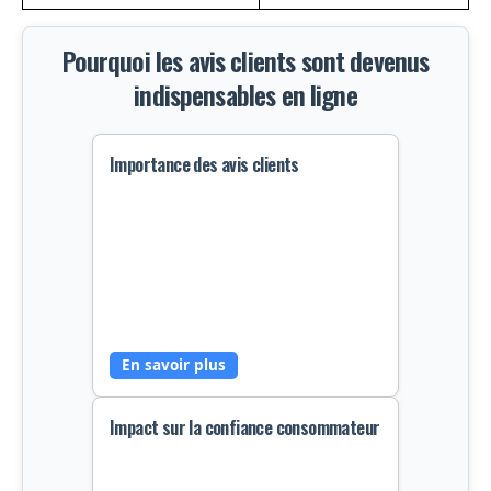
Pourquoi les avis clients sont devenus
indispensables en ligne
Importance des avis clients
Les avis clients aident à augmenter
la visibilité et la crédibilité d'une
boutique en ligne. 88% des
consommateurs leur font confiance
comme à une recommandation
En savoir plus
personnelle.
Impact sur la confiance consommateur