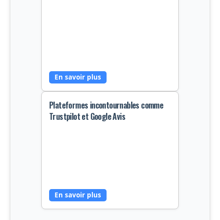
Répondre aux avis, qu'ils soient
positifs ou négatifs, est essentiel
pour montrer l'écoute du client et
améliorer continuellement les
produits/services.
En savoir plus
Plateformes incontournables comme
Trustpilot et Google Avis
Les plateformes comme Trustpilot et
Google Avis centralisent les retours,
offrant transparence et facilité
d’accès aux futurs acheteurs.
En savoir plus