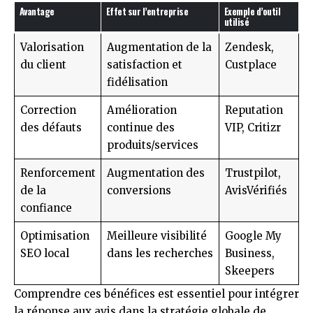
Avantage
Effet sur l’entreprise
Exemple d’outil
utilisé
Valorisation
Augmentation de la
Zendesk,
du client
satisfaction et
Custplace
fidélisation
Correction
Amélioration
Reputation
des défauts
continue des
VIP, Critizr
produits/services
Renforcement
Augmentation des
Trustpilot,
de la
conversions
AvisVérifiés
confiance
Optimisation
Meilleure visibilité
Google My
SEO local
dans les recherches
Business,
Skeepers
Comprendre ces bénéfices est essentiel pour intégrer
la réponse aux avis dans la stratégie globale de