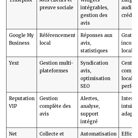
preuve sociale
intégrables,
audienc
gestion des
crédibi
avis
Google My
Référencement
Réponses aux
Gratuit
Business
local
avis,
incont
statistiques
local
Yext
Gestion multi-
Syndication
Central
plateformes
avis,
complè
optimisation
local
SEO
perfor
Reputation
Gestion
Alertes,
Interfa
VIP
complète des
analyse,
intuitiv
avis
support
adapt
intégré
Net
Collecte et
Automatisation
Efficac