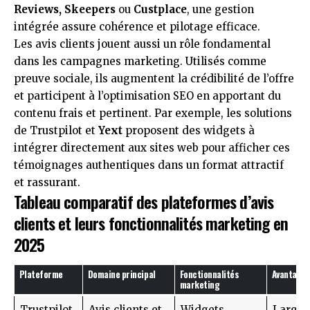
Reviews, Skeepers
ou
Custplace
, une gestion
intégrée assure cohérence et pilotage efficace.
Les avis clients jouent aussi un rôle fondamental
dans les campagnes marketing. Utilisés comme
preuve sociale, ils augmentent la crédibilité de l’offre
et participent à l’optimisation SEO en apportant du
contenu frais et pertinent. Par exemple, les solutions
de
Trustpilot
et
Yext
proposent des widgets à
intégrer directement aux sites web pour afficher ces
témoignages authentiques dans un format attractif
et rassurant.
Tableau comparatif des plateformes d’avis
clients et leurs fonctionnalités marketing en
2025
Plateforme
Domaine principal
Fonctionnalités
Avantages
marketing
Trustpilot
Avis clients et
Widgets
Large