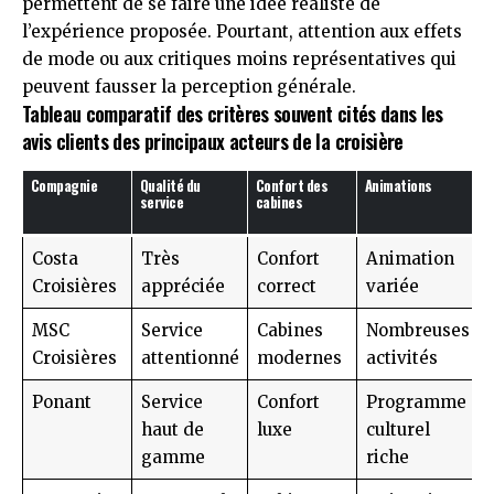
permettent de se faire une idée réaliste de
l’expérience proposée. Pourtant, attention aux effets
de mode ou aux critiques moins représentatives qui
peuvent fausser la perception générale.
Tableau comparatif des critères souvent cités dans les
avis clients des principaux acteurs de la croisière
Compagnie
Qualité du
Confort des
Animations
I
service
cabines
Costa
Très
Confort
Animation
Croisières
appréciée
correct
variée
MSC
Service
Cabines
Nombreuses
Croisières
attentionné
modernes
activités
Ponant
Service
Confort
Programme
haut de
luxe
culturel
gamme
riche