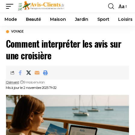
Aa
Mode
Beauté
Maison
Jardin
Sport
Loisirs
VOYAGE
Comment interpréter les avis sur
une croisière
Clément
9 mois environ
Mis à jour le: 2 novembre 2025 7h32