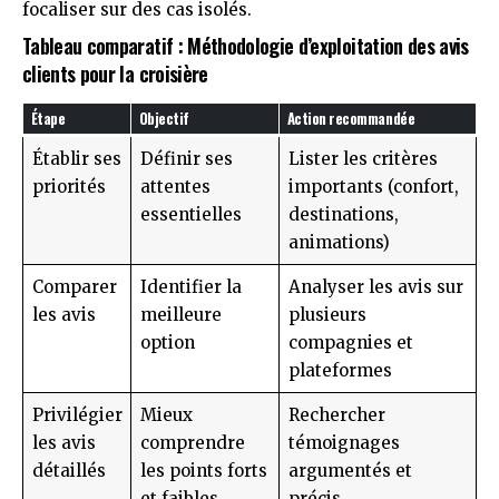
focaliser sur des cas isolés.
Tableau comparatif : Méthodologie d’exploitation des avis
clients pour la croisière
Étape
Objectif
Action recommandée
Établir ses
Définir ses
Lister les critères
priorités
attentes
importants (confort,
essentielles
destinations,
animations)
Comparer
Identifier la
Analyser les avis sur
les avis
meilleure
plusieurs
option
compagnies et
plateformes
Privilégier
Mieux
Rechercher
les avis
comprendre
témoignages
détaillés
les points forts
argumentés et
et faibles
précis