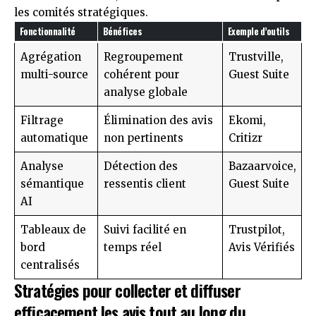
les comités stratégiques.
Fonctionnalité
Bénéfices
Exemple d’outils
Agrégation
Regroupement
Trustville,
multi-source
cohérent pour
Guest Suite
analyse globale
Filtrage
Élimination des avis
Ekomi,
automatique
non pertinents
Critizr
Analyse
Détection des
Bazaarvoice,
sémantique
ressentis client
Guest Suite
AI
Tableaux de
Suivi facilité en
Trustpilot,
bord
temps réel
Avis Vérifiés
centralisés
Stratégies pour collecter et diffuser
efficacement les avis tout au long du