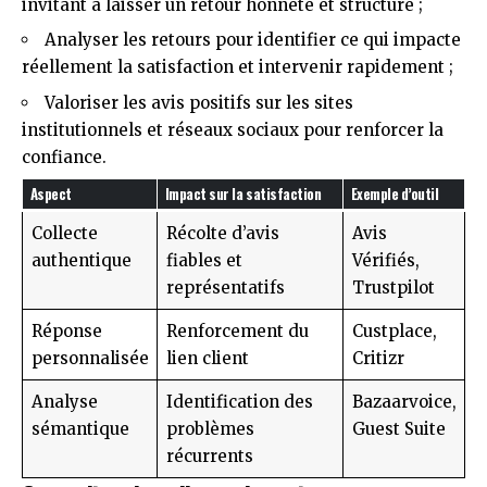
invitant à laisser un retour honnête et structuré ;
Analyser les retours pour identifier ce qui impacte
réellement la satisfaction et intervenir rapidement ;
Valoriser les avis positifs sur les sites
institutionnels et réseaux sociaux pour renforcer la
confiance.
Aspect
Impact sur la satisfaction
Exemple d’outil
Collecte
Récolte d’avis
Avis
authentique
fiables et
Vérifiés,
représentatifs
Trustpilot
Réponse
Renforcement du
Custplace,
personnalisée
lien client
Critizr
Analyse
Identification des
Bazaarvoice,
sémantique
problèmes
Guest Suite
récurrents