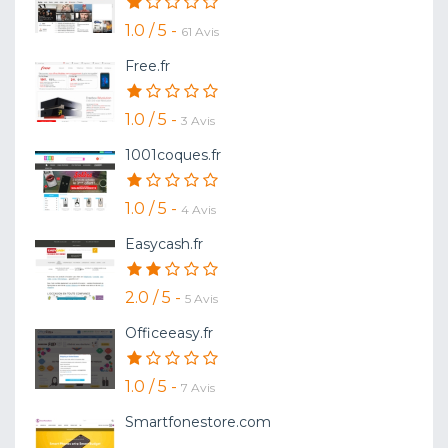
1.0 / 5 -
61 Avis
Free.fr
1.0 / 5 -
3 Avis
1001coques.fr
1.0 / 5 -
4 Avis
Easycash.fr
2.0 / 5 -
5 Avis
Officeeasy.fr
1.0 / 5 -
7 Avis
Smartfonestore.com